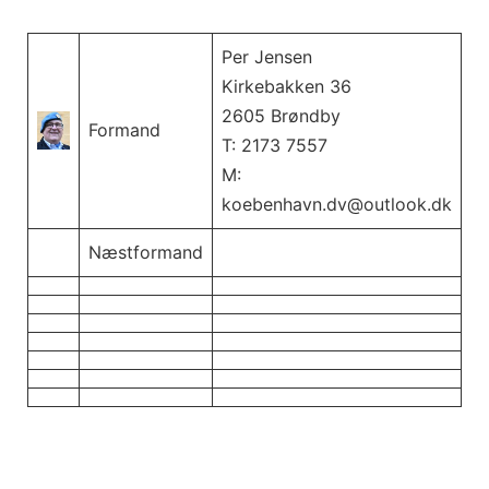
Skip
to
Per Jensen
content
Kirkebakken 36
2605 Brøndby
Formand
T: 2173 7557
M:
koebenhavn.dv@outlook.dk
Næstformand